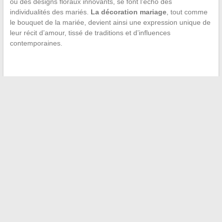
ou des designs floraux innovants, se font l’écho des
individualités des mariés.
La décoration mariage
, tout comme
le bouquet de la mariée, devient ainsi une expression unique de
leur récit d’amour, tissé de traditions et d’influences
contemporaines.
←
Tour d’horizon des villes clés du monde : focus sur celles
dont le nom débute par la lettre S
Trouver des pièces de rechange d’occasion pour votre
voiture en Île-de-France
→
Recherche