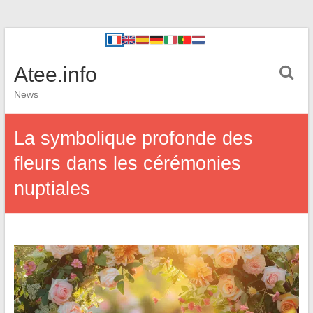
Atee.info
News
La symbolique profonde des
fleurs dans les cérémonies
nuptiales