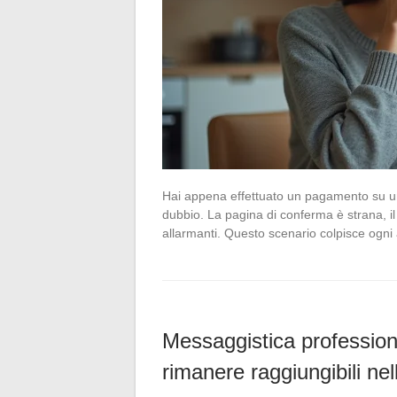
Hai appena effettuato un pagamento su un s
dubbio. La pagina di conferma è strana, il s
allarmanti. Questo scenario colpisce ogn
Messaggistica professiona
rimanere raggiungibili ne