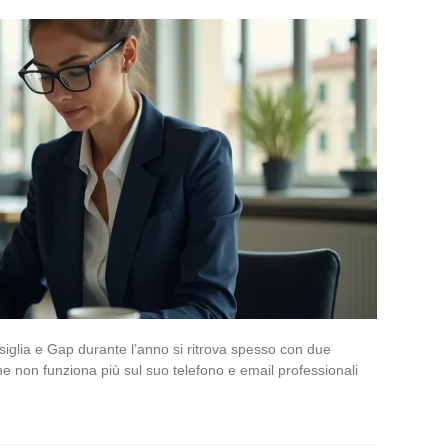
siglia e Gap durante l’anno si ritrova spesso con due
e non funziona più sul suo telefono e email professionali