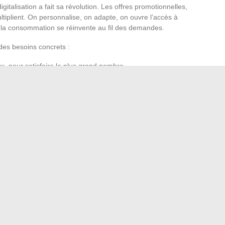
igitalisation a fait sa révolution. Les offres promotionnelles,
tiplient. On personnalise, on adapte, on ouvre l’accès à
e la consommation se réinvente au fil des demandes.
 des besoins concrets :
x, pour satisfaire le plus grand nombre
 en temps réel à portée de main
 maison qu’aux commandes individuelles ou groupées en
ence complète, où se mêlent rapidité, qualité, plaisir du
clic, un moment savoureux attend, à inventer chaque jour
 simplement sa curiosité.
os sessions shopping en ligne cette saison
nvisible sur GTA 5 Online et surprendre vos adversaires
→