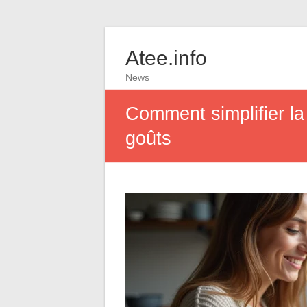
Atee.info
News
Comment simplifier l
goûts