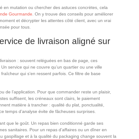
hé en mutation ou chercher des astuces concrètes, cela
mande Gourmande
. On y trouve des conseils pour améliorer
ment et décrypter les attentes côté client, avec un vrai
nsée pour tous.
rvice de livraison aligné sur
 livraison : souvent reléguées en bas de page, ces
 Un service qui ne couvre qu’un quartier ou une ville
 fraîcheur qui s’en ressent parfois. Ce filtre de base
 ou de l’application. Pour que commander reste un plaisir,
estes suffisent, les créneaux sont clairs, le paiement
nnent matière à trancher : qualité du plat, ponctualité,
ce temps d’analyse évite de fâcheuses surprises.
ant que le goût. Un repas bien conditionné garde ses
mes sanitaires. Pour un repas d’affaires ou un dîner en
 au gaspillage et à la qualité du packaging change souvent la