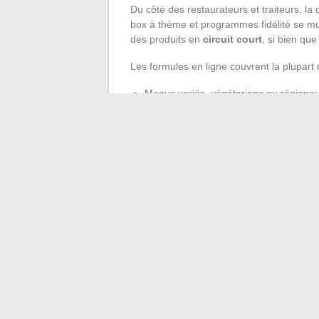
Du côté des restaurateurs et traiteurs, la d
box à thème et programmes fidélité se mul
des produits en
circuit court
, si bien qu
Les formules en ligne couvrent la plupart
Menus variés, végétariens ou régionau
Processus de commande limpide, suivi
Offres souples, autant adaptées à la
entreprise
La livraison de repas s’est muée en expéri
choix et créativité culinaire. Au bout du 
selon ses envies, ses contraintes, ou tout
←
Les meilleures astuces pour réussir v
Astuces et guide complet pour devenir i