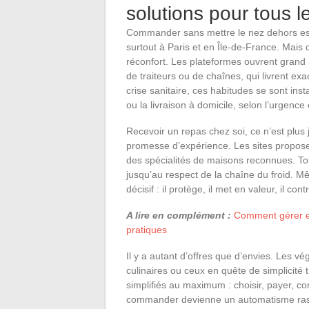
solutions pour tous l
Commander sans mettre le nez dehors es
surtout à Paris et en Île-de-France. Mais d
réconfort. Les plateformes ouvrent grand 
de traiteurs ou de chaînes, qui livrent ex
crise sanitaire, ces habitudes se sont inst
ou la livraison à domicile, selon l’urgenc
Recevoir un repas chez soi, ce n’est plus j
promesse d’expérience. Les sites propose
des spécialités de maisons reconnues. Tou
jusqu’au respect de la chaîne du froid.
décisif : il protège, il met en valeur, il con
A lire en complément :
Comment gérer ef
pratiques
Il y a autant d’offres que d’envies. Les vé
culinaires ou ceux en quête de simplicité 
simplifiés au maximum : choisir, payer, co
commander devienne un automatisme ras