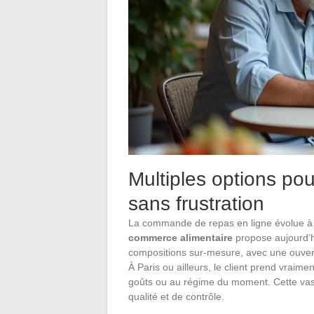
Multiples options po
sans frustration
La commande de repas en ligne évolue à gr
commerce alimentaire
propose aujourd’h
compositions sur-mesure, avec une ouvert
À Paris ou ailleurs, le client prend vrai
goûts ou au régime du moment. Cette vast
qualité et de contrôle.