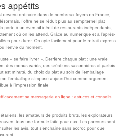
es appétits
t devenu ordinaire dans de nombreux foyers en France,
ésormais, l’offre ne se réduit plus au sempiternel plat
la porte à un éventail inédit de restaurants indépendants,
actement où on les attend. Grâce au numérique et à l’après-
allées pour durer. On opte facilement pour le retrait express
e ou l’envie du moment.
uste « se faire livrer ». Derrière chaque plat : une vraie
nt des menus variés, des créations saisonnières et parfois
t est minuté, du choix du plat au soin de l’emballage
 Même l’emballage s’impose aujourd’hui comme argument
tribue à l’impression finale.
ficacement sa messagerie en ligne : astuces et conseils
gétariens, les amateurs de produits bruts, les explorateurs
trouvent tous une formule faite pour eux. Les parcours sont
nsulter les avis, tout s’enchaîne sans accroc pour que
surant.