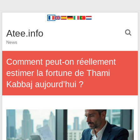
Atee.info
News
Comment peut-on réellement
estimer la fortune de Thami
Kabbaj aujourd’hui ?